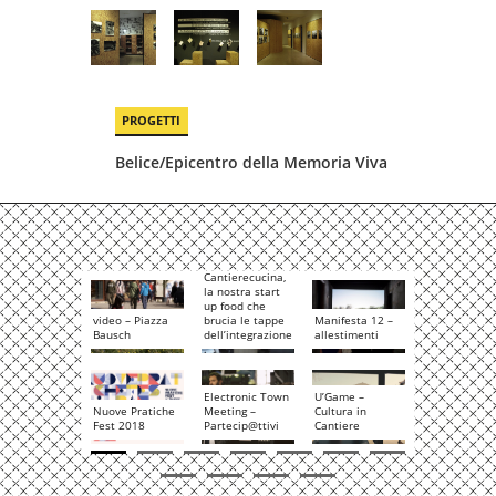
PROGETTI
Belice/Epicentro della Memoria Viva
Cantierecucina,
la nostra start
up food che
Mare Memor
video – Piazza
brucia le tappe
Manifesta 12 –
Viva in trasfe
Bausch
dell’integrazione
allestimenti
a Marrakesc
Electronic Town
U’Game –
Magione We:
Nuove Pratiche
Meeting –
Cultura in
una scuola c
Fest 2018
Partecip@ttivi
Cantiere
diventa piaz