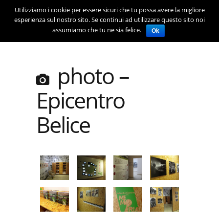
Utilizziamo i cookie per essere sicuri che tu possa avere la migliore
esperienza sul nostro sito. Se continui ad utilizzare questo sito noi
assumiamo che tu ne sia felice.
Ok
Progetti
photo –
Cosa facciamo
Dove
Epicentro
Storie
Belice
Team
English Version
Contatti
Via Re Federico, 23
90138 Palermo (ITALY)